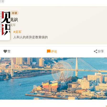
天前
在读
见识
吴军
#吴军
人和人的差异是数量级的
赞
分享
评论