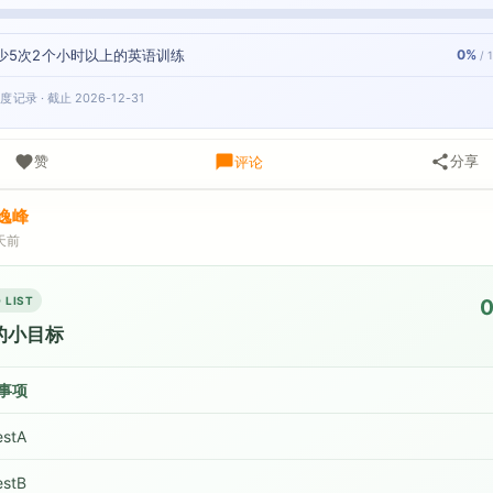
少5次2个小时以上的英语训练
0%
/ 
度记录 · 截止 2026-12-31
赞
分享
评论
逸峰
天前
 LIST
的小目标
事项
estA
estB