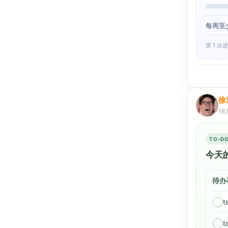
每周至
第 1 次进
徐
16
TO-DO
今天
待办
t
t