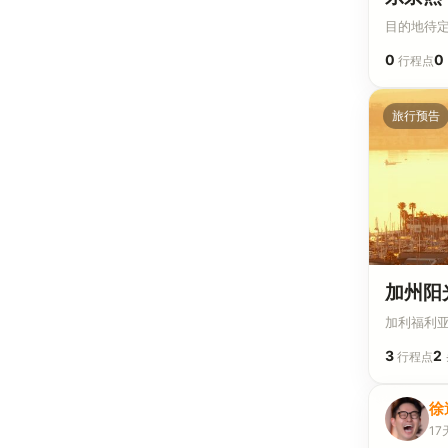
目的地待定 ·
0
0
行程点
旅行预告
加州阳
加利福利亚 ·
3
2
行程点
徐
17