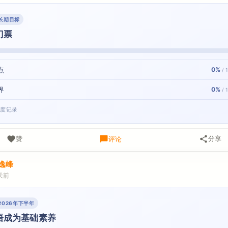
· 长期目标
门票
点
0%
/ 
界
0%
/ 
进度记录
赞
分享
评论
逸峰
天前
· 2026年下半年
语成为基础素养