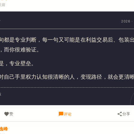
天前
2026 · 
句都是专业判断，每一句又可能是在利益交易后、包装
，而你很难验证。
是，专业壁垒。
对自己手里权力认知很清晰的人，变现路径，就会更清
叔
赞
分享
评论
逸峰