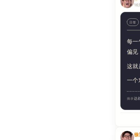
16
日签
每一
偏见
这就
一个
达
摘录
徐