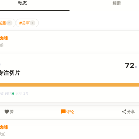
动态
相册
减脂
#吴军
2
1
逸峰
天前
72
布
h
专注切片
破 98%
运动 2%
赞
分享
评论
逸峰
天前