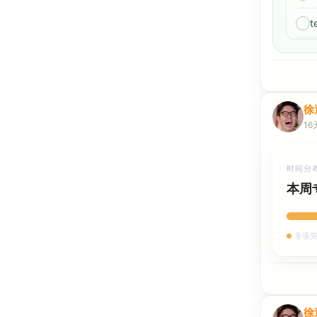
t
徐
16
时间分
本周
专项突
徐