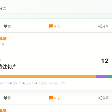
estC
赞
分享
评论
逸峰
天前
12
布
h
专注切片
破 80%
英语 9%
运动 7%
价值输入内化输出 3%
赞
分享
评论
逸峰