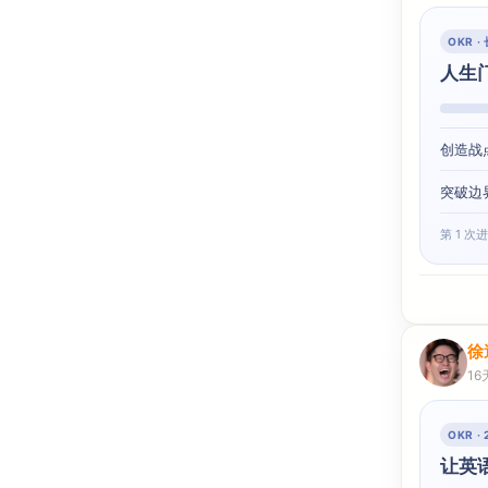
OKR 
人生
创造战
突破边
第 1 次
徐
16
OKR 
让英