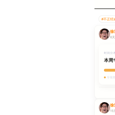
#不正经
徐
6
时间分
本周
专项突
徐
15