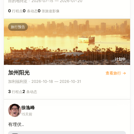
目的地待定 · 2026-07-15 — 2026-07-20
0
0
0
行程点
条动态
张旅途影像
旅行预告
计划中
加州阳光
查看旅行 →
加利福利亚 · 2026-10-18 — 2026-10-31
3
2
行程点
条动态
徐逸峰
15天前
有埋伏..