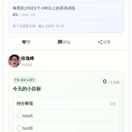
每周至少5次2个小时以上的英语训练
0%
/ 100% · 0%
第 1 次进度记录 · 截止 2026-12-31
赞
分享
评论
徐逸峰
14天前
TO-DO LIST
0
/ 3 完成
今天的小目标
待办事项
0/3
testA
testB