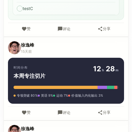
testC
赞
分享
评论
徐逸峰
15天前
12
28
时间分布
h
m
本周专注切片
专项突破 80%
英语 9%
运动 7%
价值输入内化输出 3%
赞
分享
评论
徐逸峰