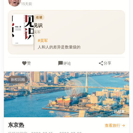
15天前
在读
见识
吴军
#吴军
人和人的差异是数量级的
赞
分享
评论
旅程回顾
已结束
东京热
查看旅行 →