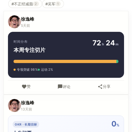
#不正经减脂
#吴军
2
1
徐逸峰
5天前
72
24
时间分布
h
m
本周专注切片
专项突破 98%
运动 2%
赞
分享
评论
徐逸峰
13天前
0
OKR · 长期目标
%