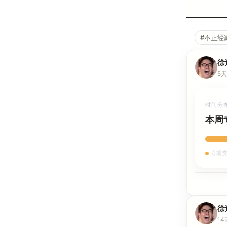
#不正经
徐
5
时间分
本周
专项突
徐
1