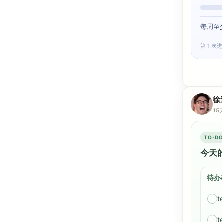
每周至
第 1 次进
徐
15
TO-DO
今天
待办
t
t