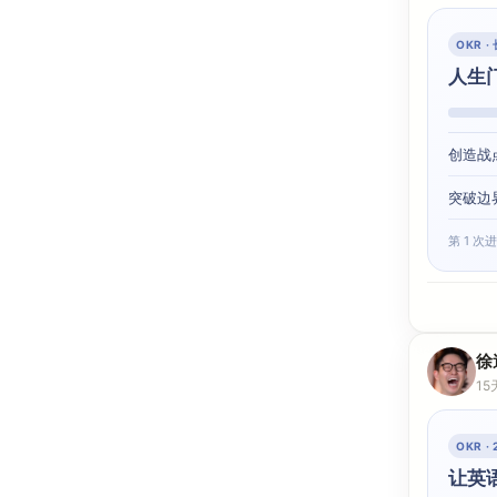
OKR 
人生
创造战
突破边
第 1 次
徐
15
OKR 
让英