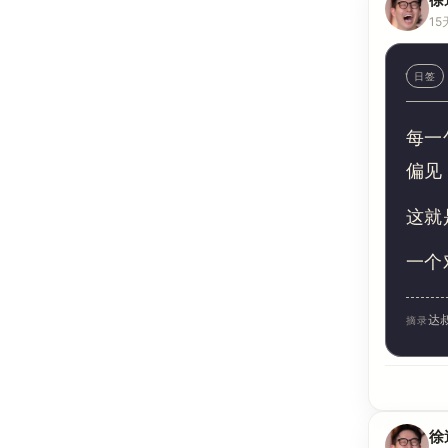
15
日签
每一
偏见
这就
一个
达
摘录
徐