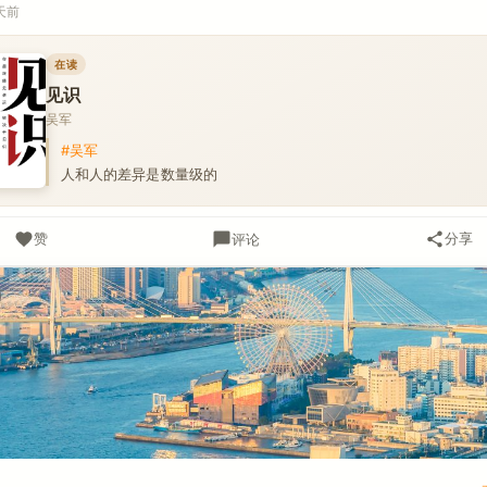
天前
在读
见识
吴军
#吴军
人和人的差异是数量级的
赞
分享
评论