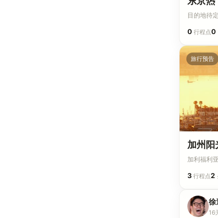
东京热
目的地待定 ·
0
0
行程点
旅行预告
加州阳
加利福利亚 ·
3
2
行程点
徐
16