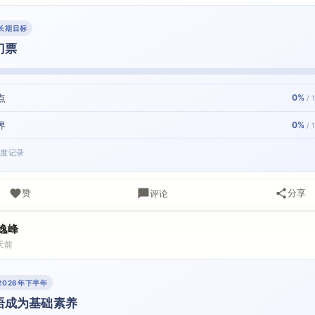
· 长期目标
门票
点
0%
/ 
界
0%
/ 
进度记录
赞
分享
评论
逸峰
天前
· 2026年下半年
语成为基础素养