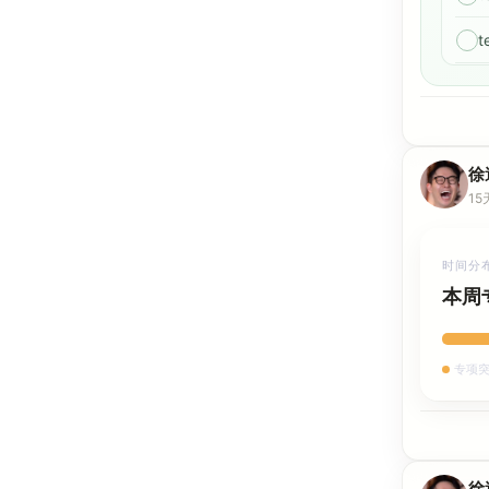
t
徐
15
时间分
本周
专项突
徐