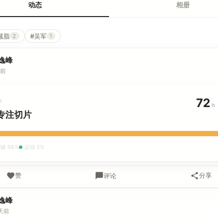
动态
相册
减脂
#吴军
2
1
逸峰
天前
72
布
h
专注切片
破 98%
运动 2%
赞
分享
评论
逸峰
4天前