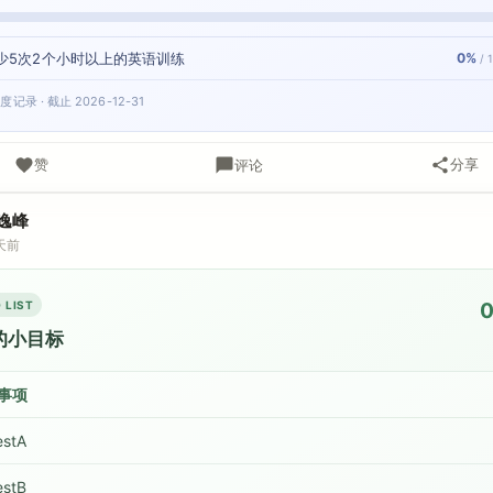
少5次2个小时以上的英语训练
0%
/ 
度记录 · 截止 2026-12-31
赞
分享
评论
逸峰
天前
 LIST
的小目标
事项
estA
estB