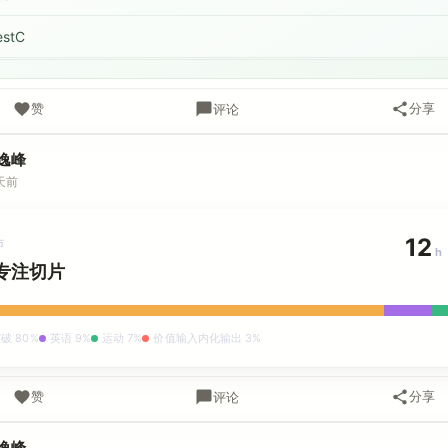
estC
赞
分享
评论
逸峰
天前
12
布
h
专注切片
破 80%
英语 9%
运动 7%
价值输入内化输出 3%
赞
分享
评论
逸峰